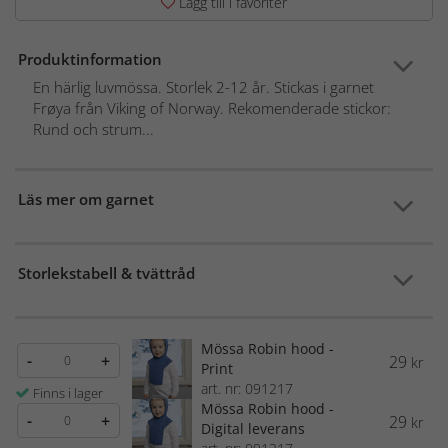
Lägg till i favoriter
Produktinformation
En härlig luvmössa. Storlek 2-12 år. Stickas i garnet
Frøya från Viking of Norway. Rekomenderade stickor:
Rund och strum...
Läs mer om garnet
Storlekstabell & tvättråd
Mössa Robin hood -
-
+
29
kr
Print
art. nr: 091217
Finns i lager
Mössa Robin hood -
-
+
29
kr
Digital leverans