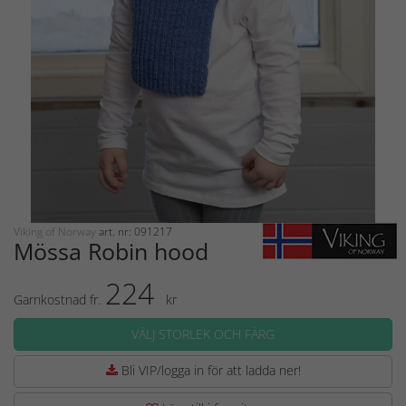
Viking of Norway
art. nr: 091217
Mössa Robin hood
224
Garnkostnad fr.
kr
VÄLJ STORLEK OCH FÄRG
Bli VIP/logga in för att ladda ner!