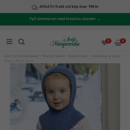
Alltid fri frakt vid köp över 799 kr
Fyll sommaren med kreativa stunder →
0
0
Garn & mönsterpaket
>
Mönsterpaket
>
Baby & barn
>
Halsdukar & sjalar
>
Mössa Robin hood