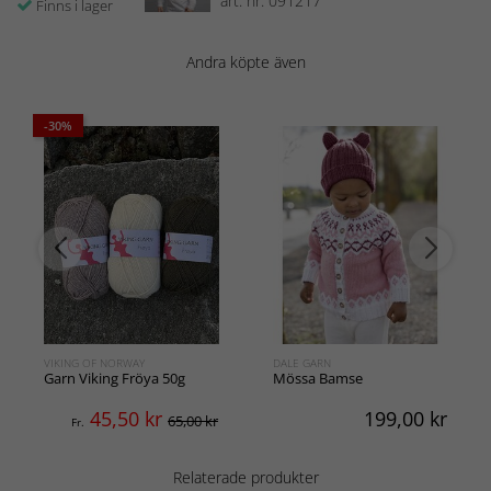
art. nr: 091217
Finns i lager
Andra köpte även
-30%
VIKING OF NORWAY
DALE GARN
Garn Viking Fröya 50g
Mössa Bamse
45,50
kr
199,00
kr
65,00 kr
Fr.
Relaterade produkter