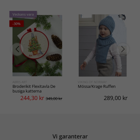
Veckans vara
-30%
ABRIS ART
VIKING OF NORWAY
Broderikit Flexitavla De
Mössa/Krage Ruffen
busiga katterna
244,30
kr
289,00
kr
349,00 kr
Vi garanterar