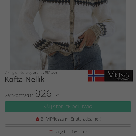
Viking of Norway
art. nr: 091208
Kofta Nellik
926
Garnkostnad fr.
kr
VÄLJ STORLEK OCH FÄRG
Bli VIP/logga in för att ladda ner!
Lägg till i favoriter