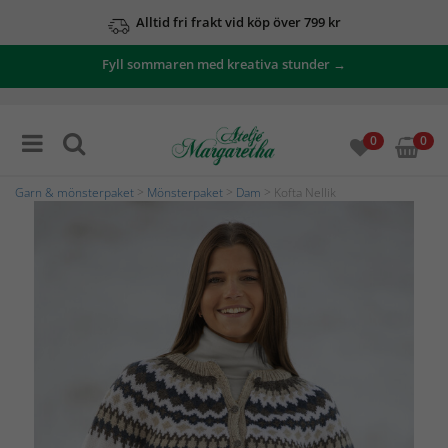
Alltid fri frakt vid köp över 799 kr
Fyll sommaren med kreativa stunder →
0
0
Garn & mönsterpaket
>
Mönsterpaket
>
Dam
> Kofta Nellik