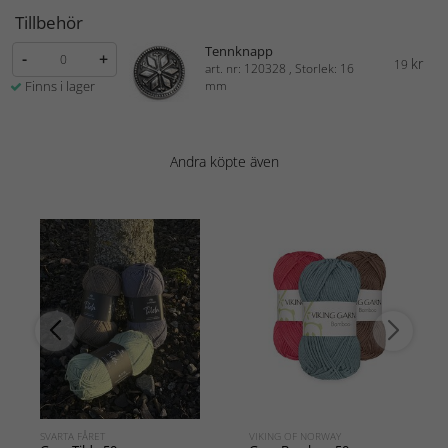
Tillbehör
Tennknapp
-
+
kr
19
art. nr: 120328 , Storlek: 16
Finns i lager
mm
Andra köpte även
SVARTA FÅRET
VIKING OF NORWAY