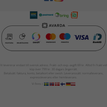
Vi levererar endast till svensk adress. Frakt- och exp.-avgift 69 kr. Alltid fri frakt vid
köp över 799 kr. 30 dagars ångerrätt.
Betalsätt: faktura, konto, betalkort eller swish. Leveranssätt: normalleverans,
expressleverans eller hemleverans.
Vi finns i: