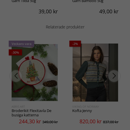
Garn Tilda 50g
Garn Bamboo 50g
39,00
kr
49,00
kr
Relaterade produkter
Veckans vara
-2%
-30%
ABRIS ART
VIKING OF NORWAY
Broderikit Flexitavla De
Kofta Jenny
busiga katterna
244,30
kr
820,00
kr
349,00 kr
837,00 kr