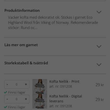
Produktinformation
Vacker kofta med dekorativt ok. Stickas i garnet Eco
Highland Wool från Viking of Norway. Rekomenderade
stickor: Rund oc...
Läs mer om garnet
Storlekstabell & tvättråd
Kofta Nellik - Print
-
+
29
kr
art. nr: 091208
Finns i lager
Kofta Nellik - Digital
-
+
29
kr
leverans
art. nr: 091208
Finns i lager