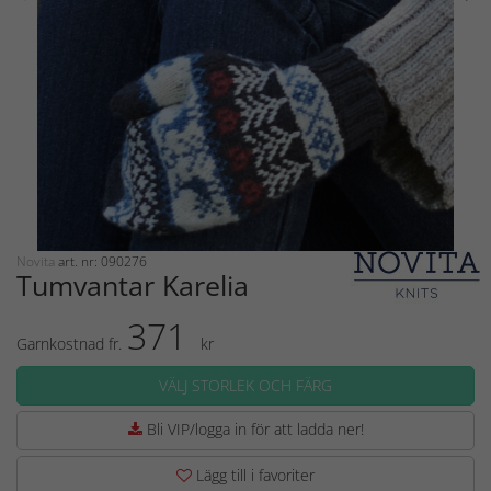
Novita
art. nr: 090276
Tumvantar Karelia
371
Garnkostnad fr.
kr
VÄLJ STORLEK OCH FÄRG
Bli VIP/logga in för att ladda ner!
Lägg till i favoriter