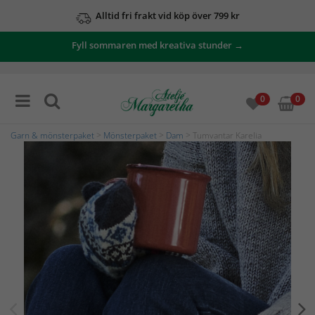
Alltid fri frakt vid köp över 799 kr
Fyll sommaren med kreativa stunder →
0
0
Garn & mönsterpaket
>
Mönsterpaket
>
Dam
> Tumvantar Karelia