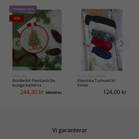
Veckans vara
-30%
ABRIS ART
DU STORE ALPAKKA
Broderikit Flexitavla De
Klassiska Tumvantar
busiga katterna
Vinter
244,30
kr
124,00
kr
349,00 kr
Vi garanterar