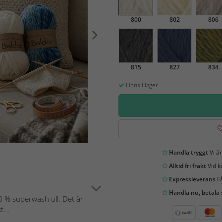
800
802
806
815
827
834
Finns i lager
Handla tryggt
Vi är
Alltid fri frakt
Vid k
Expressleverans
Få
Handla nu, betala
100 % superwash ull. Det är
...