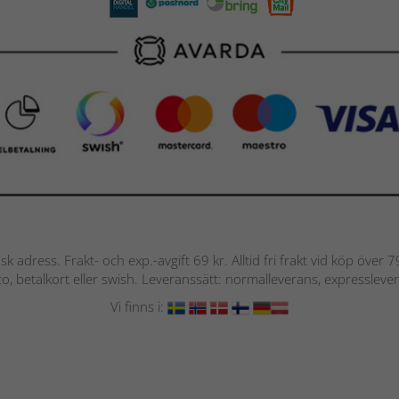
nsk adress. Frakt- och exp.-avgift 69 kr. Alltid fri frakt vid köp över
nto, betalkort eller swish. Leveranssätt: normalleverans, expressleve
Vi finns i: