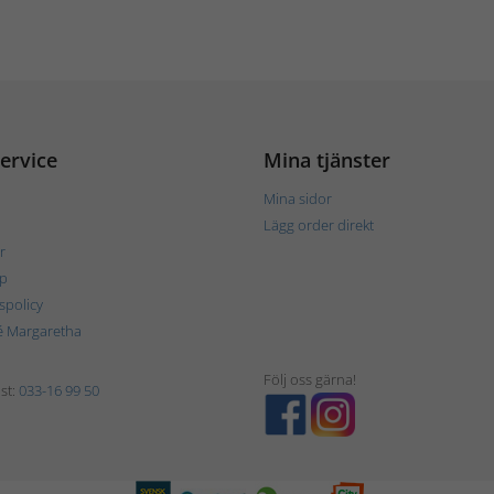
ervice
Mina tjänster
Mina sidor
Lägg order direkt
r
p
tspolicy
é Margaretha
Följ oss gärna!
st:
033-16 99 50