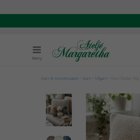
Meny
Garn & mönsterpaket
>
Garn
>
Ullgarn
> Garn Balder 50g