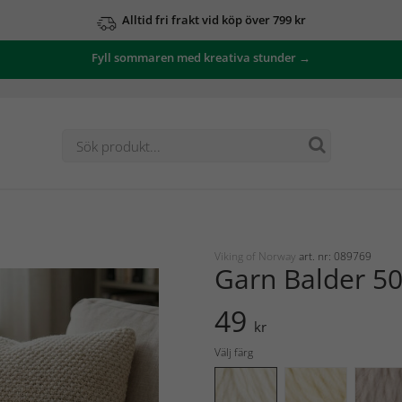
Alltid fri frakt vid köp över 799 kr
Fyll sommaren med kreativa stunder →
Viking of Norway
art. nr: 089769
Garn Balder 5
49
kr
Välj färg