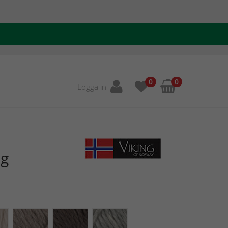
0
0
Logga in
0g