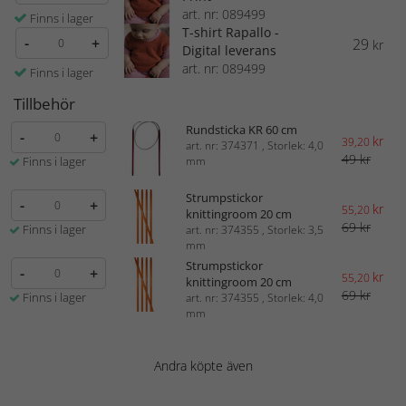
art. nr: 089499
Finns i lager
T-shirt Rapallo -
-
+
29
kr
Digital leverans
art. nr: 089499
Finns i lager
Tillbehör
Rundsticka KR 60 cm
-
+
kr
39,20
art. nr: 374371 , Storlek: 4,0
49 kr
Finns i lager
mm
Strumpstickor
-
+
kr
55,20
knittingroom 20 cm
69 kr
Finns i lager
art. nr: 374355 , Storlek: 3,5
mm
Strumpstickor
-
+
kr
55,20
knittingroom 20 cm
69 kr
Finns i lager
art. nr: 374355 , Storlek: 4,0
mm
Andra köpte även