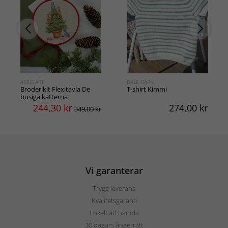
ABRIS ART
DALE GARN
Broderikit Flexitavla De
T-shirt Kimmi
busiga katterna
244,30
kr
274,00
kr
349,00 kr
Vi garanterar
Trygg leverans
Kvalitetsgaranti
Enkelt att handla
30 dagars ångerrätt