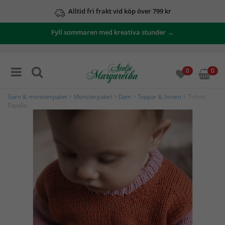
Alltid fri frakt vid köp över 799 kr
Fyll sommaren med kreativa stunder →
0
0
Garn & mönsterpaket
>
Mönsterpaket
>
Dam
>
Toppar & linnen
> T-shirt
Rapallo