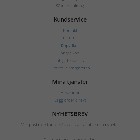
Säker betalning
Kundservice
Kontakt
Returer
Köpvillkor
Ångra köp
Integritetspolicy
Om Ateljé Margaretha
Mina tjänster
Mina sidor
Lägg order direkt
NYHETSBREV
Få e-post med förtur på exklusiva rabatter och nyheter.
Fyll i din e-postadress nedan.