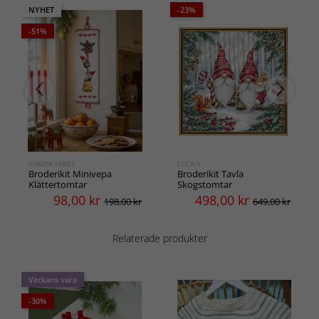
NYHET
-23%
-51%
SVARTA FÅRET
LUCA-S
Broderikit Minivepa
Broderikit Tavla
Klättertomtar
Skogstomtar
98,00
kr
498,00
kr
198,00 kr
649,00 kr
Relaterade produkter
Veckans vara
-30%