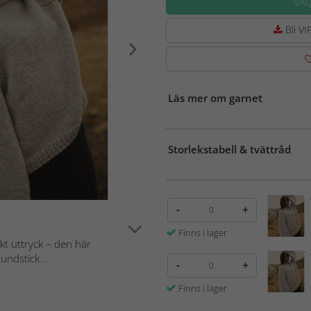
VÄL
Bli VIP
Läs mer om garnet
Storlekstabell & tvättråd
-
+
Finns i lager
skt uttryck – den här
ndstick...
-
+
Finns i lager