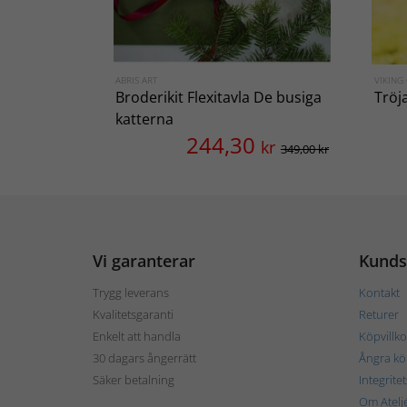
ABRIS ART
VIKING
Broderikit Flexitavla De busiga
Tröj
katterna
244,30
kr
349,00 kr
Vi garanterar
Kunds
Trygg leverans
Kontakt
Kvalitetsgaranti
Returer
Enkelt att handla
Köpvillko
30 dagars ångerrätt
Ångra kö
Säker betalning
Integrite
Om Atelj