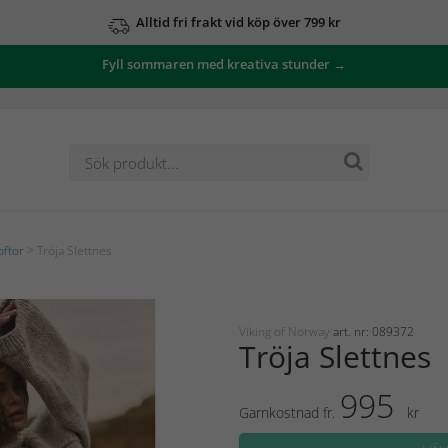
Alltid fri frakt vid köp över 799 kr
Fyll sommaren med kreativa stunder →
oftor
> Tröja Slettnes
Viking of Norway
art. nr: 089372
Tröja Slettnes
995
Garnkostnad fr.
kr