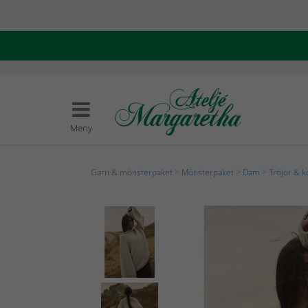
Meny
Garn & mönsterpaket
>
Mönsterpaket
>
Dam
>
Tröjor & k