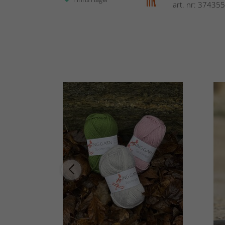
art. nr: 374355