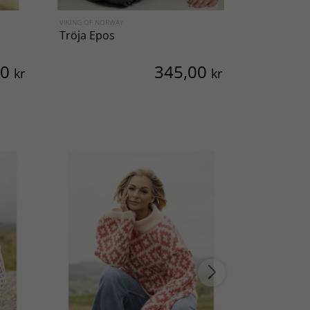
VIKING OF NORWAY
VIKING OF NO
Tröja Epos
Tröja Silia
00
345,00
kr
kr