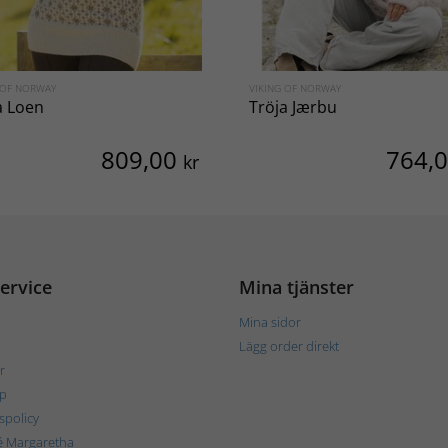
 OF NORWAY
VIKING OF NORWAY
a Loen
Tröja Jærbu
809,00
764,
kr
ervice
Mina tjänster
Mina sidor
Lägg order direkt
r
p
tspolicy
é Margaretha