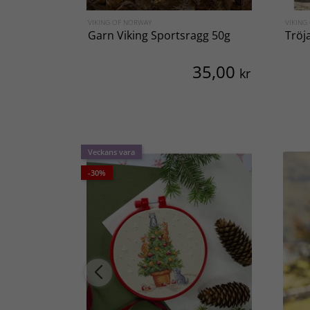
VIKING OF NORWAY
VIKING
Garn Viking Sportsragg 50g
Tröj
35,00
kr
Veckans vara
-30%