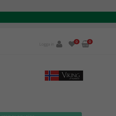
0
0
Logga in