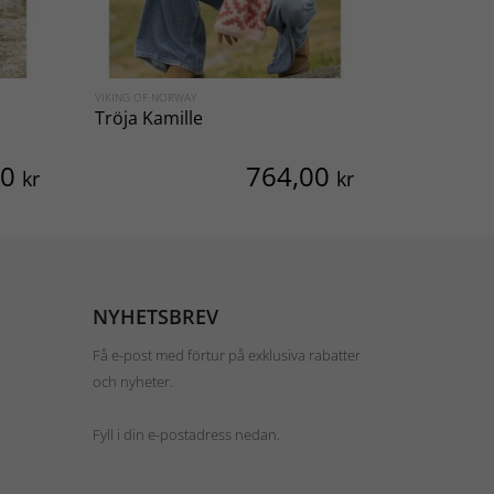
VIKING OF NORWAY
VIKING OF NO
Tröja Kamille
Tröja Jær
00
764,00
kr
kr
NYHETSBREV
Få e-post med förtur på exklusiva rabatter
och nyheter.
Fyll i din e-postadress nedan.