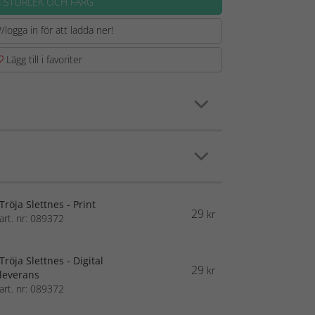
J STORLEK OCH FÄRG
/logga in för att ladda ner!
Lägg till i favoriter
Tröja Slettnes - Print
29
kr
art. nr: 089372
Tröja Slettnes - Digital
29
kr
leverans
art. nr: 089372