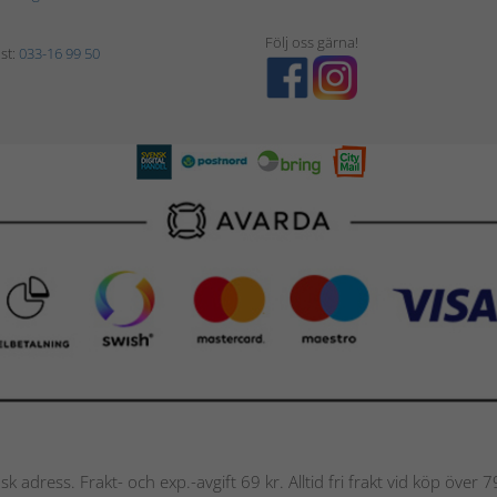
Följ oss gärna!
st:
033-16 99 50
nsk adress. Frakt- och exp.-avgift 69 kr. Alltid fri frakt vid köp över