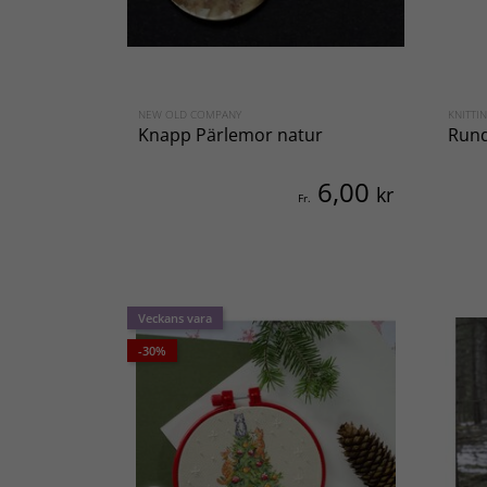
NEW OLD COMPANY
KNITT
Knapp Pärlemor natur
Rund
6,00
kr
Fr.
Veckans vara
-30%