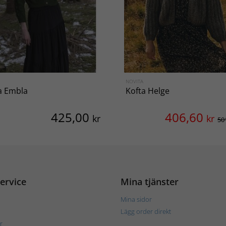
NOVITA
a Embla
Kofta Helge
425,00
406,60
kr
kr
50
ervice
Mina tjänster
Mina sidor
Lägg order direkt
r