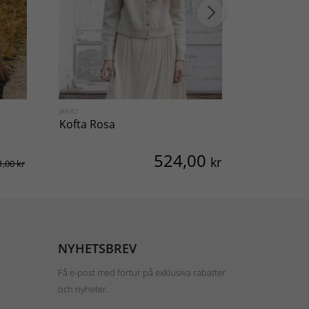
JÄRBO
JÄRBO
Kofta Rosa
Kofta Gal
524,00
kr
1,00 kr
NYHETSBREV
Få e-post med förtur på exklusiva rabatter
och nyheter.