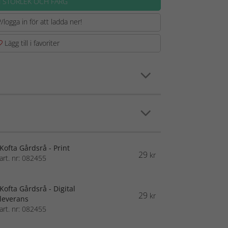
J STORLEK OCH FÄRG
/logga in för att ladda ner!
Lägg till i favoriter
Kofta Gårdsrå - Print
29
kr
art. nr: 082455
Kofta Gårdsrå - Digital
29
kr
leverans
art. nr: 082455