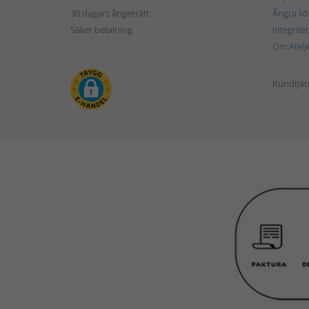
30 dagars ångerrätt
Ångra kö
Säker betalning
Integrite
Om Atelj
Kundtjän