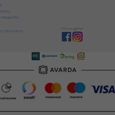
p
tspolicy
é Margaretha
Följ oss gärna!
st:
033-16 99 50