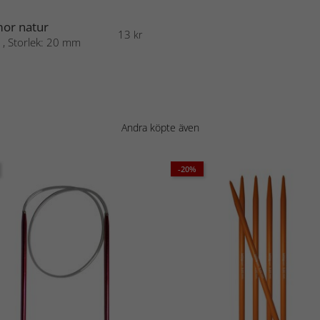
or natur
13
kr
 , Storlek: 20 mm
Andra köpte även
-20%