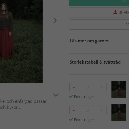
VÄL
Bli VIP
Läs mer om garnet
Storlekstabell & tvättråd
-
+
Finns i lager
nkel och enfärgad passar
ch byxor...
-
+
Finns i lager