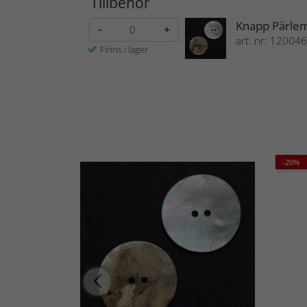
Tillbehör
Knapp Pärlem
-
+
art. nr: 120046
Finns i lager
-20%