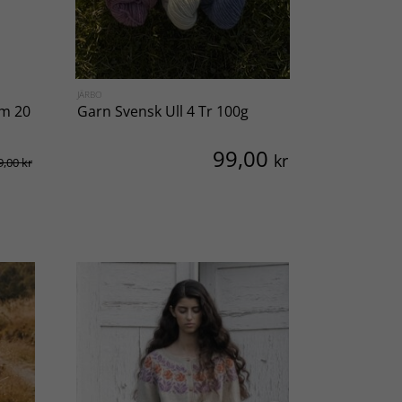
JÄRBO
KNITTINGROOM
om 20
Garn Svensk Ull 4 Tr 100g
Rundstick
99,00
kr
9,00 kr