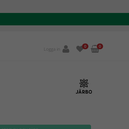
0
0
Logga in