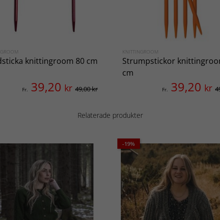
INGROOM
KNITTINGROOM
sticka knittingroom 80 cm
Strumpstickor knittingro
cm
39,20
39,20
kr
kr
49,00 kr
4
Fr.
Fr.
Relaterade produkter
-19%