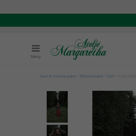
Meny
Garn & mönsterpaket
>
Mönsterpaket
>
Dam
> Kofta Går