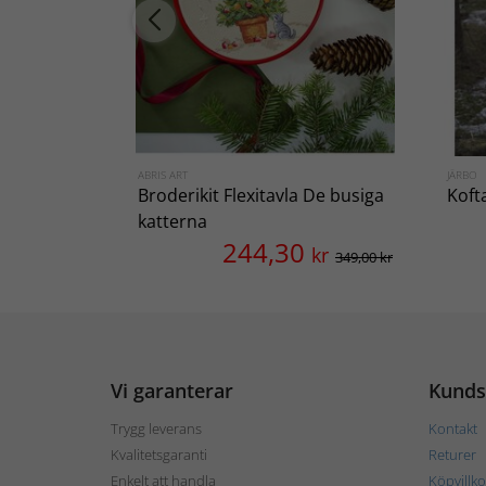
ABRIS ART
JÄRBO
Broderikit Flexitavla De busiga
Koft
katterna
244,30
kr
349,00 kr
Vi garanterar
Kunds
Trygg leverans
Kontakt
Kvalitetsgaranti
Returer
Enkelt att handla
Köpvillko