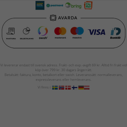
Vi levererar endast till svensk adress. Frakt- och exp.-avgift 69 kr. Alltid fri frakt vid
köp över 799 kr. 30 dagars ångerrätt.
Betalsätt: faktura, konto, betalkort eller swish. Leveranssätt: normalleverans,
expressleverans eller hemleverans.
Vi finns i: