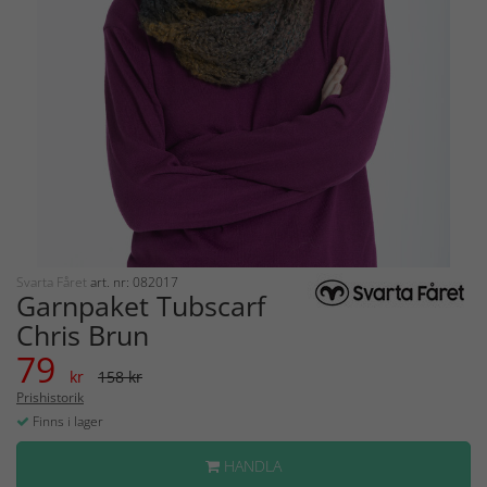
Svarta Fåret
art. nr: 082017
Garnpaket Tubscarf
Chris Brun
79
kr
158 kr
Prishistorik
Finns i lager
HANDLA