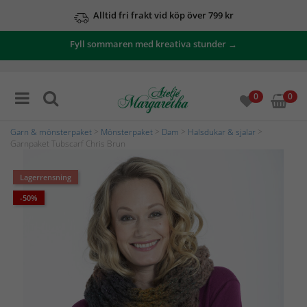
Alltid fri frakt vid köp över 799 kr
Fyll sommaren med kreativa stunder →
0
0
Garn & mönsterpaket
>
Mönsterpaket
>
Dam
>
Halsdukar & sjalar
>
Garnpaket Tubscarf Chris Brun
Lagerrensning
-50%