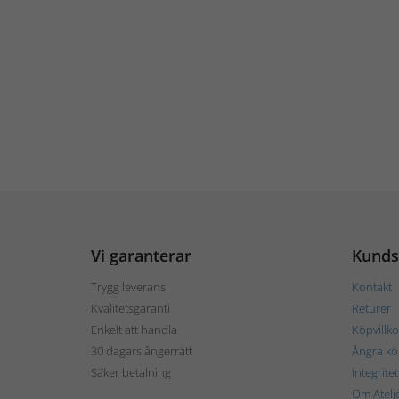
Vi garanterar
Kunds
Trygg leverans
Kontakt
Kvalitetsgaranti
Returer
Enkelt att handla
Köpvillko
30 dagars ångerrätt
Ångra kö
Säker betalning
Integrite
Om Atelj