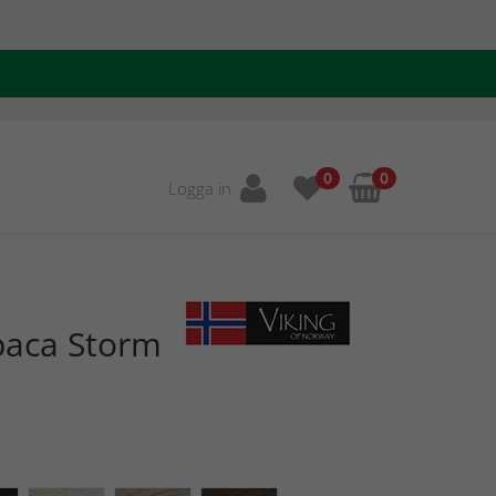
0
0
Logga in
paca Storm