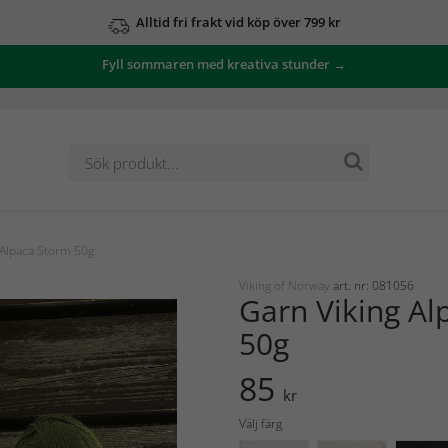
Alltid fri frakt vid köp över 799 kr
Fyll sommaren med kreativa stunder →
 Alpaca Storm 50g
Viking of Norway
art. nr: 081056
Garn Viking Al
50g
85
kr
Välj färg