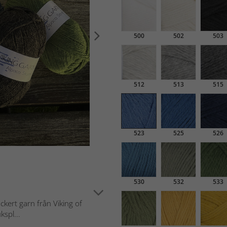
500
502
503
512
513
515
523
525
526
530
532
533
ckert garn från Viking of
kspl...