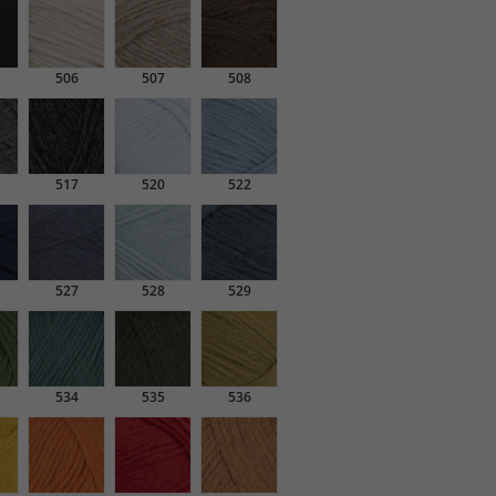
506
507
508
517
520
522
527
528
529
534
535
536