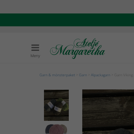
Meny
Garn & mönsterpaket
>
Garn
>
Alpackagarn
> Garn Viking