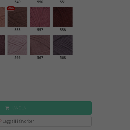
549
550
551
-30%
555
557
558
566
567
568
HANDLA
Lägg till i favoriter