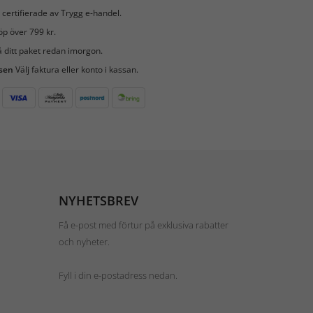
 certifierade av Trygg e-handel.
öp över 799 kr.
 ditt paket redan imorgon.
 sen
Välj faktura eller konto i kassan.
NYHETSBREV
Få e-post med förtur på exklusiva rabatter
och nyheter.
Fyll i din e-postadress nedan.