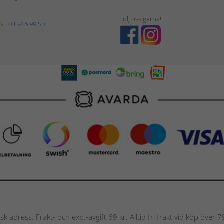
Följ oss gärna!
st:
033-16 99 50
nsk adress. Frakt- och exp.-avgift 69 kr. Alltid fri frakt vid köp över