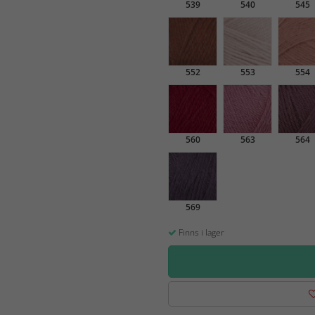
539
540
545
552
553
554
560
563
564
569
Finns i lager