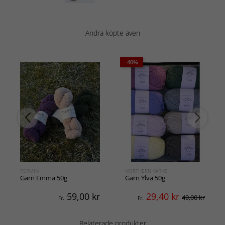
Andra köpte även
-40%
PERMIN
NORTHERN YARNS
Garn Emma 50g
Garn Ylva 50g
59,00
kr
29,40
kr
49,00 kr
Fr.
Fr.
Relaterade produkter