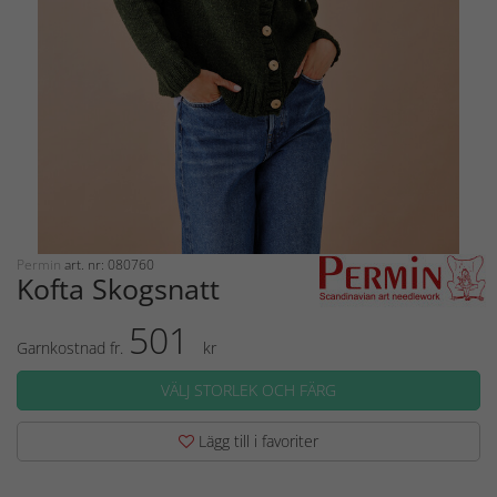
Permin
art. nr: 080760
Kofta Skogsnatt
501
Garnkostnad fr.
kr
VÄLJ STORLEK OCH FÄRG
Lägg till i favoriter