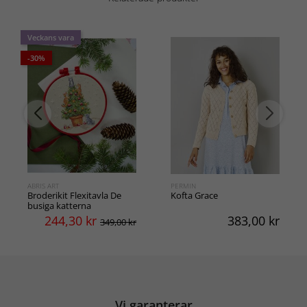
Veckans vara
-30%
ABRIS ART
PERMIN
Broderikit Flexitavla De
Kofta Grace
busiga katterna
244,30
kr
383,00
kr
349,00 kr
Vi garanterar