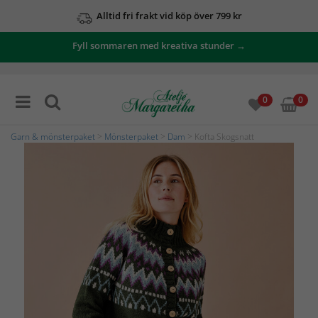
Alltid fri frakt vid köp över 799 kr
Fyll sommaren med kreativa stunder →
0
0
Garn & mönsterpaket
>
Mönsterpaket
>
Dam
> Kofta Skogsnatt