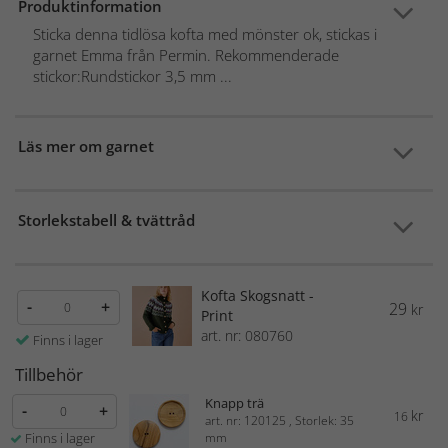
Produktinformation
Sticka denna tidlösa kofta med mönster ok, stickas i
garnet Emma från Permin. Rekommenderade
stickor:Rundstickor 3,5 mm ...
Läs mer om garnet
Storlekstabell & tvättråd
Kofta Skogsnatt -
-
+
29
kr
Print
art. nr: 080760
Finns i lager
Tillbehör
Knapp trä
-
+
kr
16
art. nr: 120125 , Storlek: 35
Finns i lager
mm