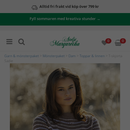
Alltid fri frakt vid köp över 799 kr
Fyll sommaren med kreativa stunder →
0
0
Garn & mönsterpaket
>
Mönsterpaket
>
Dam
>
Toppar & linnen
> T-skjorta
Sadie