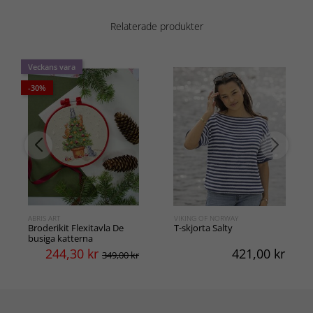
Relaterade produkter
Veckans vara
-30%
ABRIS ART
VIKING OF NORWAY
Broderikit Flexitavla De
T-skjorta Salty
busiga katterna
244,30
kr
421,00
kr
349,00 kr