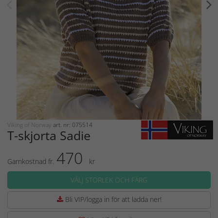
Viking of Norway
art. nr: 075514
T-skjorta Sadie
470
Garnkostnad fr.
kr
VÄLJ STORLEK OCH FÄRG
Bli VIP/logga in för att ladda ner!