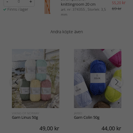
-
+
kr
55,20
knittingroom 20 cm
69 kr
Finns i lager
art. nr: 374355 , Storlek: 3,5
mm
Andra köpte även
VIKING OF NORWAY
JÄRBO
Garn Linus 50g
Garn Colin 50g
49,00
kr
44,00
kr