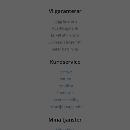
Vi garanterar
Trygg leverans
Kvalitetsgaranti
Enkelt att handla
30 dagars ångerrätt
Säker betalning
Kundservice
Kontakt
Returer
Köpvillkor
Ångra köp
Integritetspolicy
Om Ateljé Margaretha
Mina tjänster
Mina sidor