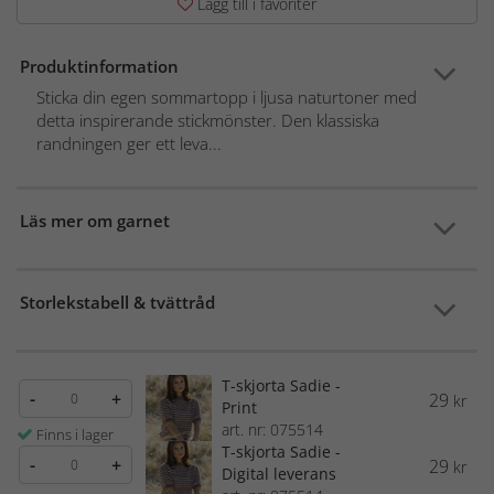
Lägg till i favoriter
Produktinformation
Sticka din egen sommartopp i ljusa naturtoner med
detta inspirerande stickmönster. Den klassiska
randningen ger ett leva...
Läs mer om garnet
Storlekstabell & tvättråd
T-skjorta Sadie -
-
+
29
kr
Print
art. nr: 075514
Finns i lager
T-skjorta Sadie -
-
+
29
kr
Digital leverans