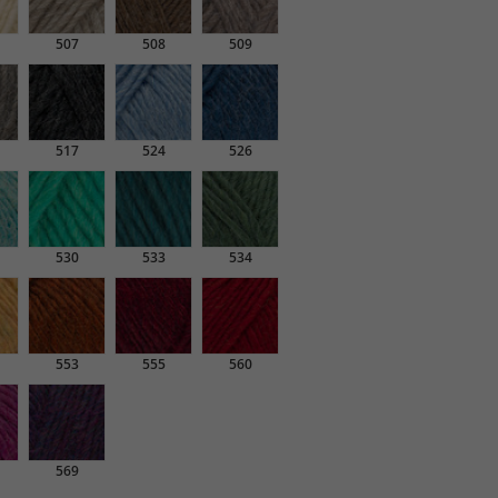
507
508
509
517
524
526
530
533
534
553
555
560
569