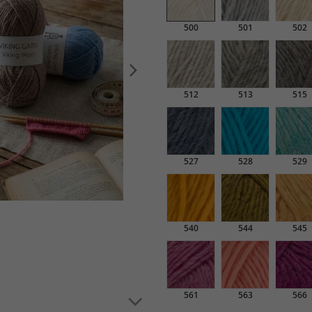
500
501
502
512
513
515
527
528
529
540
544
545
561
563
566