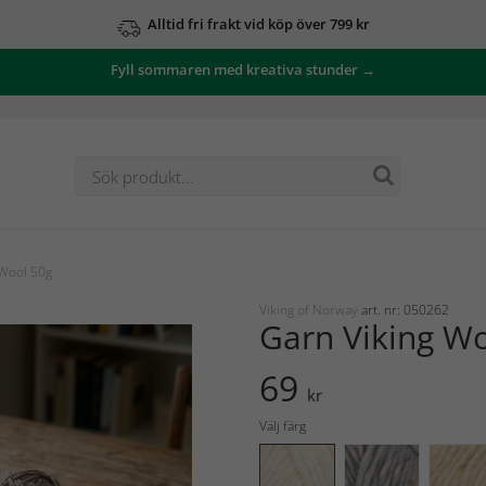
Alltid fri frakt vid köp över 799 kr
Fyll sommaren med kreativa stunder →
 Wool 50g
Viking of Norway
art. nr: 050262
Garn Viking W
69
kr
Välj färg