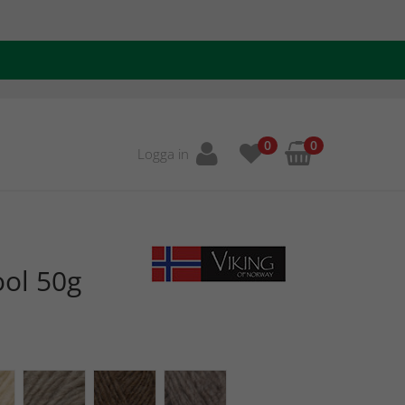
0
0
Logga in
ool 50g