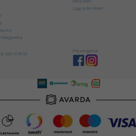
Mina sidor
Lägg order direkt
r
p
tspolicy
é Margaretha
Följ oss gärna!
st:
033-16 99 50