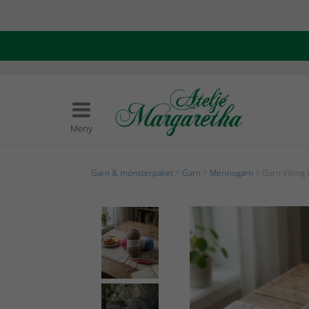
Meny
Garn & mönsterpaket
>
Garn
>
Merinogarn
> Garn Viking