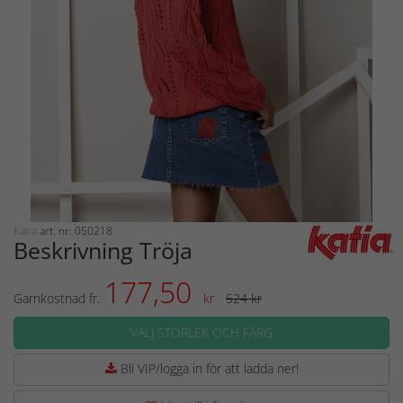
Katia
art. nr: 050218
Beskrivning Tröja
177,50
Garnkostnad fr.
kr
524 kr
VÄLJ STORLEK OCH FÄRG
Bli VIP/logga in för att ladda ner!