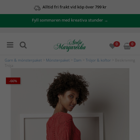
Alltid fri frakt vid köp över 799 kr
Fyll sommaren med kreativa stunder →
0
0
Garn & mönsterpaket
>
Mönsterpaket
>
Dam
>
Tröjor & koftor
> Beskrivning
Tröja
-66%