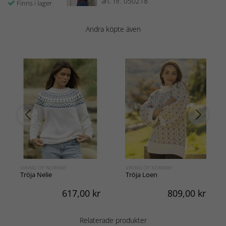
art. nr: 050218
Finns i lager
Andra köpte även
VIKING OF NORWAY
VIKING OF NORWAY
Tröja Nelie
Tröja Loen
617,00
kr
809,00
kr
Relaterade produkter