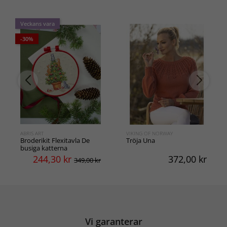
Veckans vara
-30%
ABRIS ART
VIKING OF NORWAY
Broderikit Flexitavla De
Tröja Una
busiga katterna
244,30
kr
372,00
kr
349,00 kr
Vi garanterar