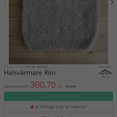
Northern Yarns
art. nr: 040425
Halsvärmare Rim
300,70
Garnkostnad fr.
kr
525 kr
VÄLJ STORLEK OCH FÄRG
Bli VIP/logga in för att ladda ner!