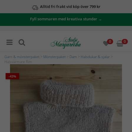
Alltid fri frakt vid köp över 799 kr
Fyll sommaren med kreativa stunder →
0
0
Garn & mönsterpaket
>
Mönsterpaket
>
Dam
>
Halsdukar & sjalar
>
Halsvärmare Rim
-43%