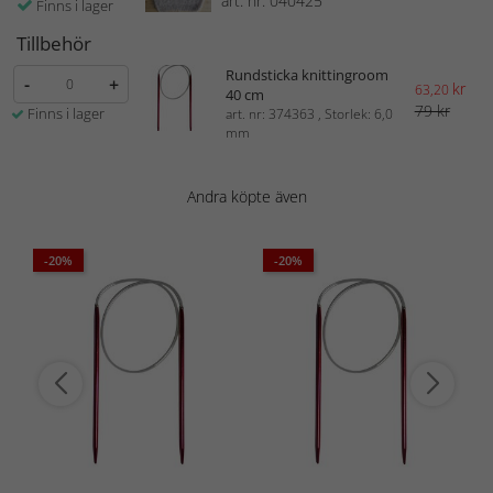
art. nr: 040425
Finns i lager
Tillbehör
Rundsticka knittingroom
-
+
kr
63,20
40 cm
79 kr
Finns i lager
art. nr: 374363 , Storlek: 6,0
mm
Andra köpte även
-20%
-20%