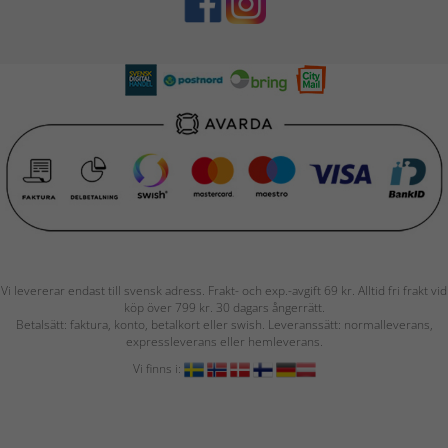
Vi levererar endast till svensk adress. Frakt- och exp.-avgift 69 kr. Alltid fri frakt vid
köp över 799 kr. 30 dagars ångerrätt.
Betalsätt: faktura, konto, betalkort eller swish. Leveranssätt: normalleverans,
expressleverans eller hemleverans.
Vi finns i: