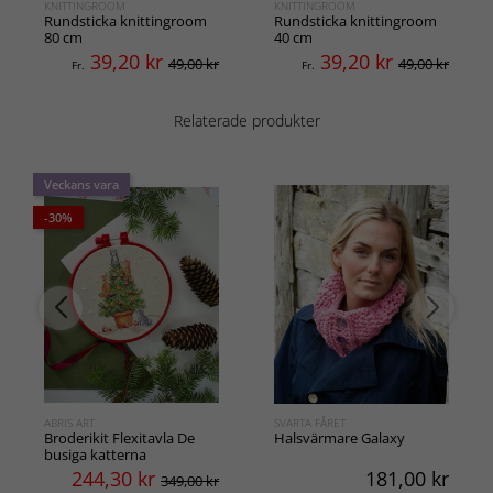
KNITTINGROOM
KNITTINGROOM
Rundsticka knittingroom
Rundsticka knittingroom
80 cm
40 cm
39,20
kr
39,20
kr
49,00 kr
49,00 kr
Fr.
Fr.
Relaterade produkter
Veckans vara
-30%
ABRIS ART
SVARTA FÅRET
Broderikit Flexitavla De
Halsvärmare Galaxy
busiga katterna
244,30
kr
181,00
kr
349,00 kr