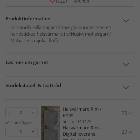
Lägg till i favoriter
Produktinformation
Förvandla kalla dagar till mysiga stunder med en
handstickad halsvärmare i exklusivt mohairgarn!
Mohairens mjuka, fluffi...
Läs mer om garnet
Storlekstabell & tvättråd
Halsvärmare Rim -
-
+
29
kr
Print
art. nr: 040425
Finns i lager
Halsvärmare Rim -
-
+
29
kr
Digital leverans