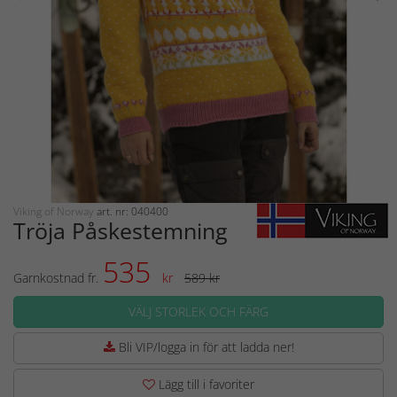
Viking of Norway
art. nr: 040400
Tröja Påskestemning
535
Garnkostnad fr.
kr
589 kr
VÄLJ STORLEK OCH FÄRG
Bli VIP/logga in för att ladda ner!
Lägg till i favoriter