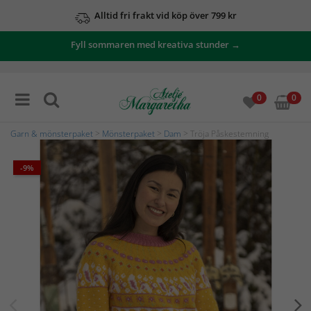
Alltid fri frakt vid köp över 799 kr
Fyll sommaren med kreativa stunder →
0
0
Garn & mönsterpaket
>
Mönsterpaket
>
Dam
> Tröja Påskestemning
-9%