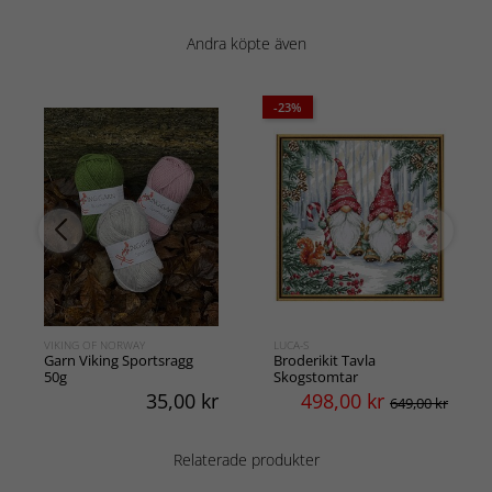
Andra köpte även
-23%
VIKING OF NORWAY
LUCA-S
Garn Viking Sportsragg
Broderikit Tavla
50g
Skogstomtar
35,00
kr
498,00
kr
649,00 kr
Relaterade produkter