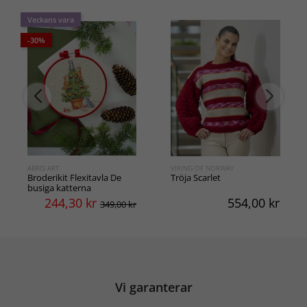
Veckans vara
-30%
ABRIS ART
VIKING OF NORWAY
Broderikit Flexitavla De
Tröja Scarlet
busiga katterna
244,30
kr
554,00
kr
349,00 kr
Vi garanterar