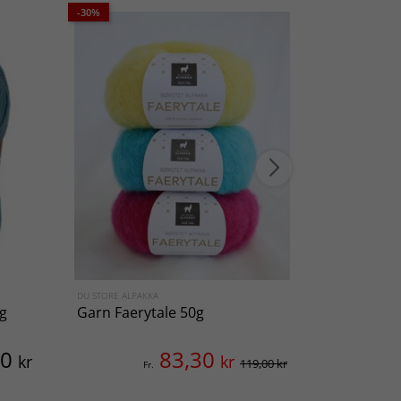
-30%
DU STORE ALPAKKA
VIKING OF NO
0g
Garn Faerytale 50g
Tröja Irsa
00
83,30
kr
kr
119,00 kr
Fr.