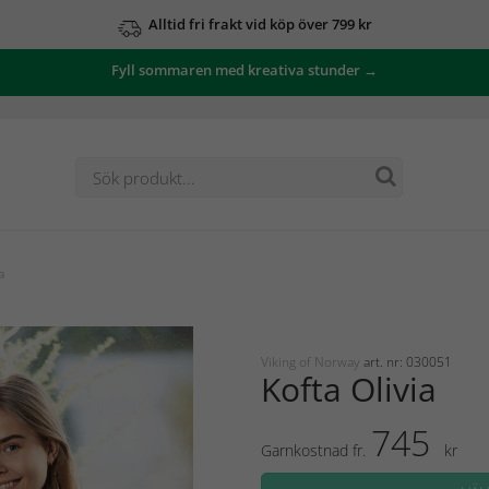
Alltid fri frakt vid köp över 799 kr
Fyll sommaren med kreativa stunder →
a
Viking of Norway
art. nr: 030051
Kofta Olivia
745
Garnkostnad fr.
kr