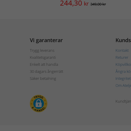
244,30
kr
349,00 kr
Vi garanterar
Kunds
Trygg leverans
Kontakt
Kvalitetsgaranti
Returer
Enkelt att handla
Köpvillko
30 dagars ångerrätt
Ångra kö
Säker betalning
Integrite
Om Atelj
Kundtjän