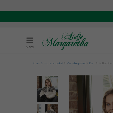
Meny
Garn & mönsterpaket
>
Mönsterpaket
>
Dam
> Kofta Olivi