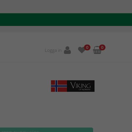
0
0
Logga in