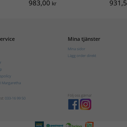
983,00
931,
kr
ervice
Mina tjänster
Mina sidor
Lägg order direkt
r
p
tspolicy
é Margaretha
Följ oss gärna!
st:
033-16 99 50