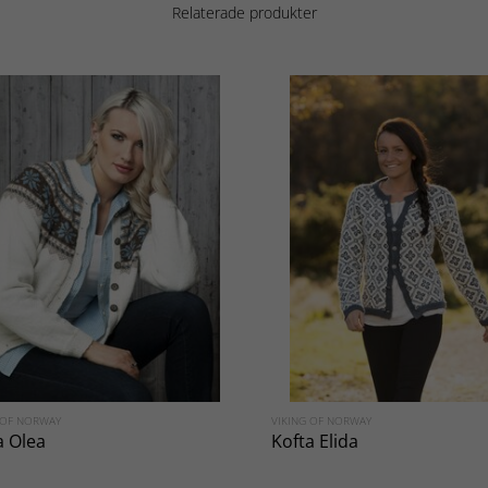
Relaterade produkter
 OF NORWAY
VIKING OF NORWAY
a Olea
Kofta Elida