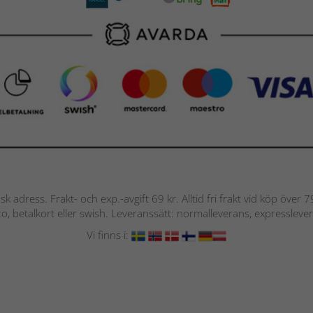
nsk adress. Frakt- och exp.-avgift 69 kr. Alltid fri frakt vid köp över
nto, betalkort eller swish. Leveranssätt: normalleverans, expressleve
Vi finns i: