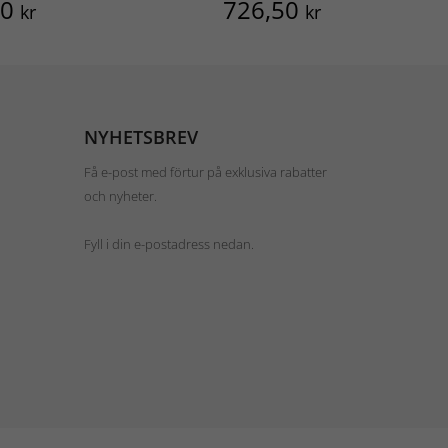
50
726,50
kr
kr
NYHETSBREV
Få e-post med förtur på exklusiva rabatter
och nyheter.
Fyll i din e-postadress nedan.