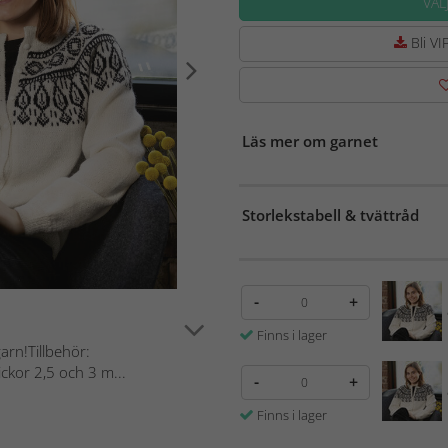
VÄL
Bli VIP
Läs mer om garnet
Storlekstabell & tvättråd
-
+
Finns i lager
garn!Tillbehör:
ckor 2,5 och 3 m...
-
+
Finns i lager