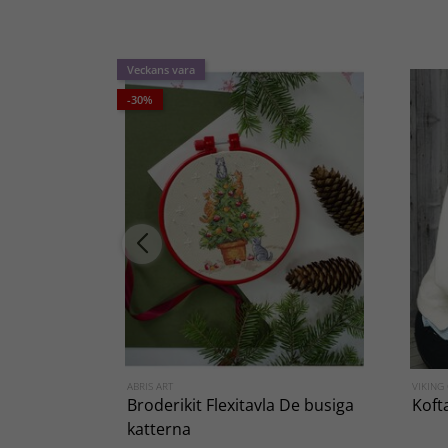
Veckans vara
-30%
ABRIS ART
VIKING
Broderikit Flexitavla De busiga
Koft
katterna