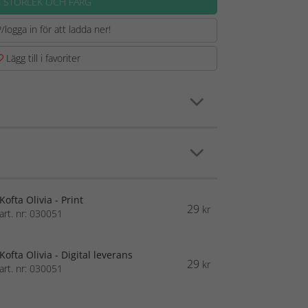
J STORLEK OCH FÄRG
/logga in för att ladda ner!
Lägg till i favoriter
Kofta Olivia - Print
29
kr
art. nr: 030051
Kofta Olivia - Digital leverans
29
kr
art. nr: 030051