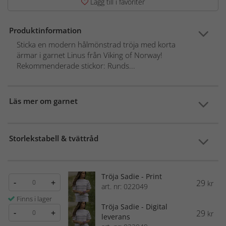
Lägg till i favoriter
Produktinformation
Sticka en modern hålmönstrad tröja med korta
ärmar i garnet Linus från Viking of Norway!
Rekommenderade stickor: Runds...
Läs mer om garnet
Storlekstabell & tvättråd
Tröja Sadie - Print
-
+
29
kr
art. nr: 022049
Finns i lager
Tröja Sadie - Digital
-
+
29
kr
leverans