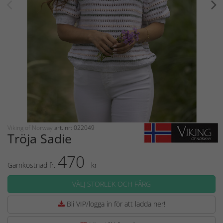
Viking of Norway
art. nr: 022049
Tröja Sadie
470
Garnkostnad fr.
kr
VÄLJ STORLEK OCH FÄRG
Bli VIP/logga in för att ladda ner!