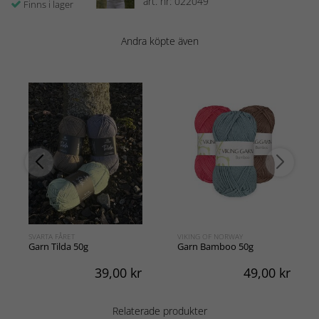
art. nr: 022049
Finns i lager
Andra köpte även
SVARTA FÅRET
VIKING OF NORWAY
Garn Tilda 50g
Garn Bamboo 50g
39,00
kr
49,00
kr
Relaterade produkter