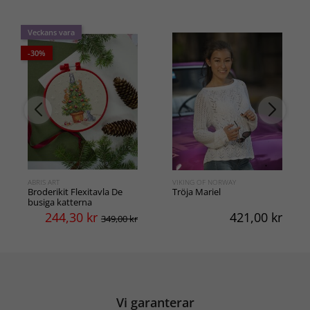
Veckans vara
-30%
ABRIS ART
VIKING OF NORWAY
Broderikit Flexitavla De
Tröja Mariel
busiga katterna
244,30
kr
421,00
kr
349,00 kr
Vi garanterar