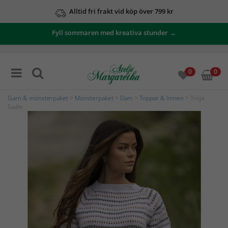
Alltid fri frakt vid köp över 799 kr
Fyll sommaren med kreativa stunder →
0
0
Garn & mönsterpaket
>
Mönsterpaket
>
Dam
>
Toppar & linnen
> Tröja
Sadie