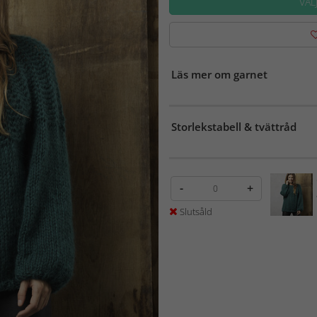
VÄL
Läs mer om garnet
Storlekstabell & tvättråd
-
+
Slutsåld