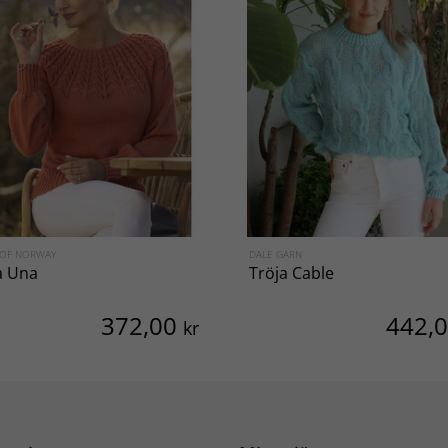
 OF NORWAY
DALE GARN
a Una
Tröja Cable
372,00
442,
kr