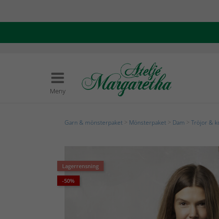
Meny
Garn & mönsterpaket
>
Mönsterpaket
>
Dam
>
Tröjor & k
Lagerrensning
-50%