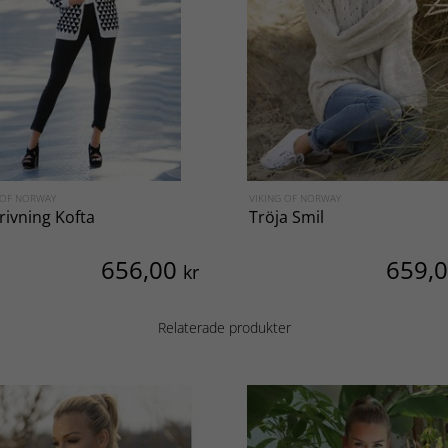
 OF NORWAY
VIKING OF NORWAY
rivning Kofta
Tröja Smil
656,00
659,
kr
Relaterade produkter