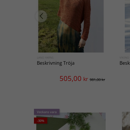
LANG YARNS
VIKING
Beskrivning Tröja
Besk
505,00
kr
981,00 kr
Veckans vara
-30%