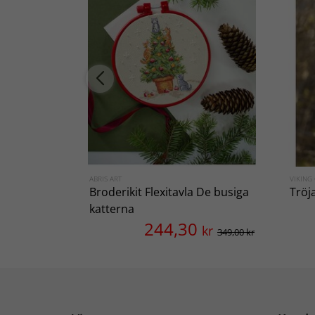
ABRIS ART
VIKING
Broderikit Flexitavla De busiga
Tröj
katterna
244,30
kr
349,00 kr