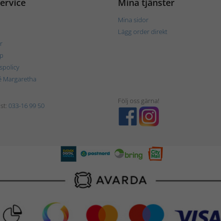
ervice
Mina tjänster
Mina sidor
Lägg order direkt
r
p
tspolicy
é Margaretha
Följ oss gärna!
st:
033-16 99 50