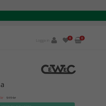
0
0
Logga in
ja
kr
519 kr