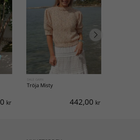
DALE GARN
VIKING OF NO
Tröja Misty
Tröja Euk
00
442,00
kr
kr