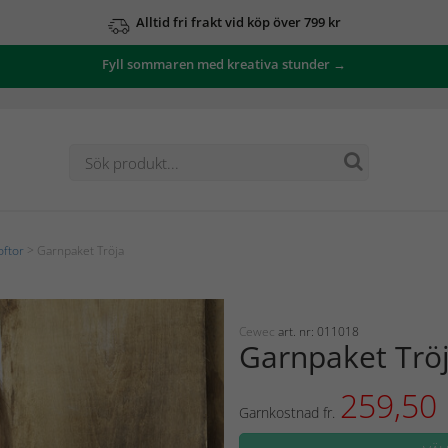
Alltid fri frakt vid köp över 799 kr
Fyll sommaren med kreativa stunder →
oftor
> Garnpaket Tröja
Cewec
art. nr: 011018
Garnpaket Trö
259,50
Garnkostnad fr.