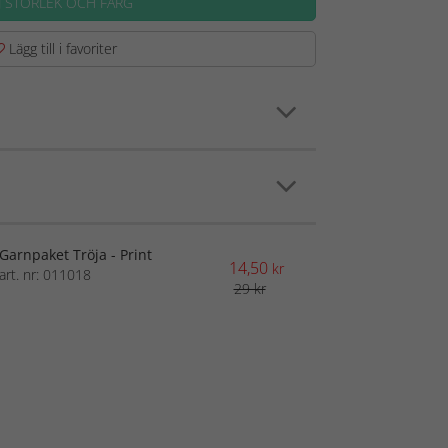
J STORLEK OCH FÄRG
Lägg till i favoriter
Garnpaket Tröja - Print
14,50
kr
art. nr: 011018
29 kr