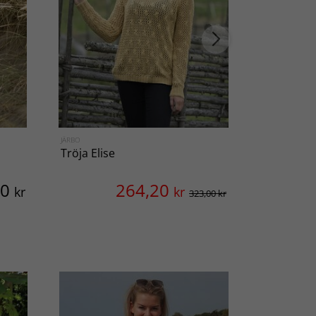
JÄRBO
PERMIN
Tröja Elise
Garn Selm
00
264,20
kr
kr
323,00 kr