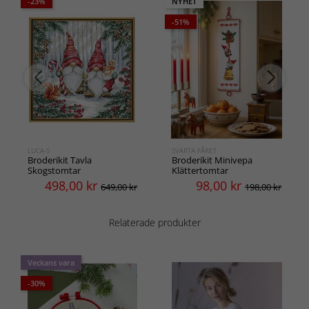
-23%
NYHET
-51%
LUCA-S
SVARTA FÅRET
Broderikit Tavla
Broderikit Minivepa
Skogstomtar
Klättertomtar
498,00
kr
98,00
kr
649,00 kr
198,00 kr
Relaterade produkter
Veckans vara
-30%