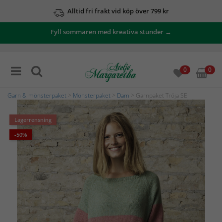
Alltid fri frakt vid köp över 799 kr
Fyll sommaren med kreativa stunder →
0
0
Garn & mönsterpaket
>
Mönsterpaket
>
Dam
> Garnpaket Tröja SE
Lagerrensning
-50%