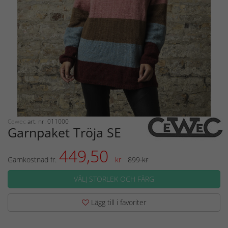
Cewec
art. nr: 011000
Garnpaket Tröja SE
449,50
Garnkostnad fr.
kr
899 kr
VÄLJ STORLEK OCH FÄRG
Lägg till i favoriter