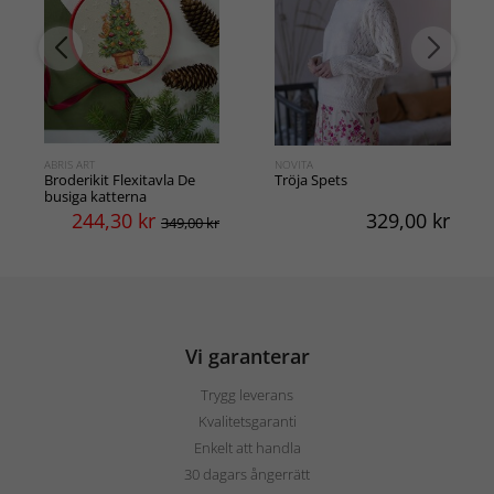
ABRIS ART
NOVITA
Broderikit Flexitavla De
Tröja Spets
busiga katterna
244,30
kr
329,00
kr
349,00 kr
Vi garanterar
Trygg leverans
Kvalitetsgaranti
Enkelt att handla
30 dagars ångerrätt