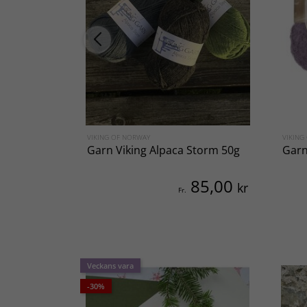
VIKING OF NORWAY
VIKING
Garn Viking Alpaca Storm 50g
Garn
85,00
kr
Fr.
Veckans vara
-30%