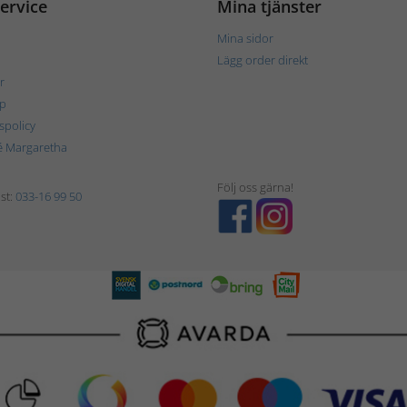
ervice
Mina tjänster
Mina sidor
Lägg order direkt
r
p
tspolicy
é Margaretha
Följ oss gärna!
st:
033-16 99 50