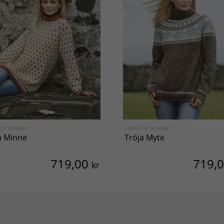
 OF NORWAY
VIKING OF NORWAY
a Minne
Tröja Myte
719,00
719,
kr