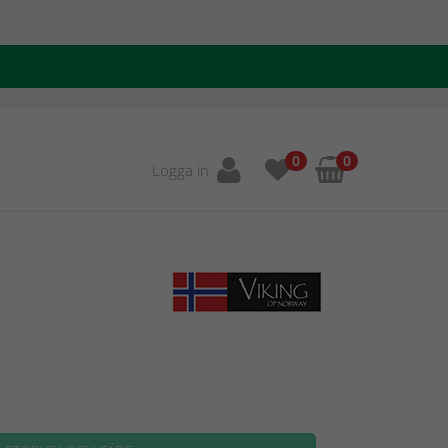
0
0
Logga in