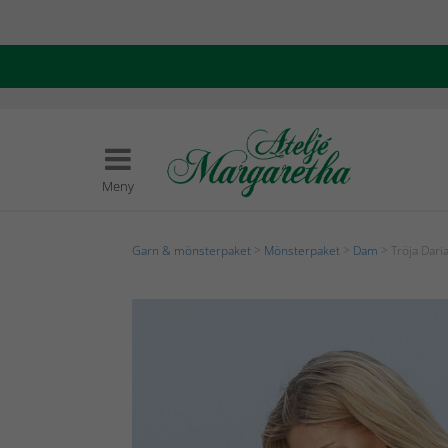
Meny
Garn & mönsterpaket
>
Mönsterpaket
>
Dam
> Tröja Dari