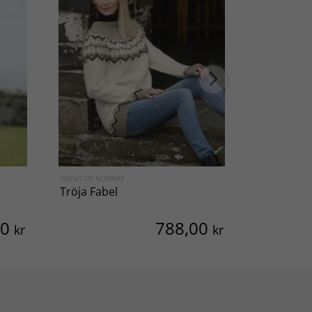
VIKING OF NORWAY
VIKING OF NO
Tröja Fabel
Tröja San
00
788,00
kr
kr