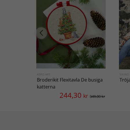
ABRIS ART
VIKING
Broderikit Flexitavla De busiga
Tröj
katterna
244,30
kr
349,00 kr