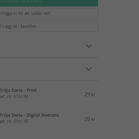
J STORLEK OCH FÄRG
/logga in för att ladda ner!
Lägg till i favoriter
Tröja Daria - Print
29
kr
art. nr: 010139
Tröja Daria - Digital leverans
29
kr
art. nr: 010139