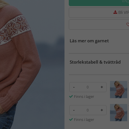
VÄL
Bli VIP
Läs mer om garnet
Storlekstabell & tvättråd
-
+
Finns i lager
-
+
Finns i lager