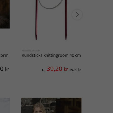
KNITTINGROOM
VIKING OF NO
Storm
Rundsticka knittingroom 40 cm
Tröja Silia
00
39,20
kr
kr
49,00 kr
Fr.