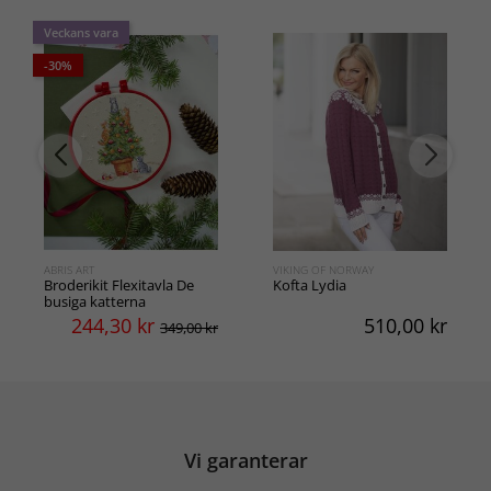
Veckans vara
-30%
ABRIS ART
VIKING OF NORWAY
Broderikit Flexitavla De
Kofta Lydia
busiga katterna
244,30
kr
510,00
kr
349,00 kr
Vi garanterar