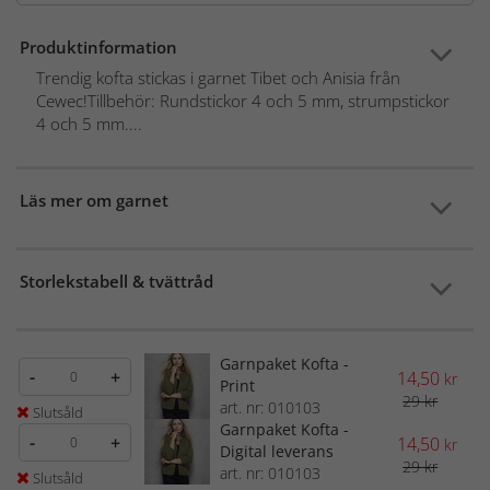
Produktinformation
Trendig kofta stickas i garnet Tibet och Anisia från
Cewec!Tillbehör: Rundstickor 4 och 5 mm, strumpstickor
4 och 5 mm....
Läs mer om garnet
Storlekstabell & tvättråd
Garnpaket Kofta -
-
+
14,50
kr
Print
29 kr
art. nr: 010103
Slutsåld
Garnpaket Kofta -
-
+
14,50
kr
Digital leverans
29 kr
art. nr: 010103
Slutsåld