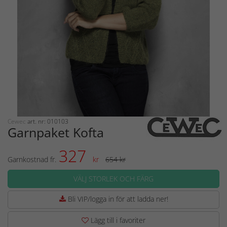
Cewec
art. nr: 010103
Garnpaket Kofta
327
Garnkostnad fr.
kr
654 kr
VÄLJ STORLEK OCH FÄRG
Bli VIP/logga in för att ladda ner!
Lägg till i favoriter