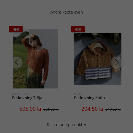
Andra köpte även
-49%
-63%
LANG YARNS
KATIA
Beskrivning Tröja
Beskrivning Kofta
505,00
kr
204,50
kr
981,00 kr
547,50 kr
Relaterade produkter