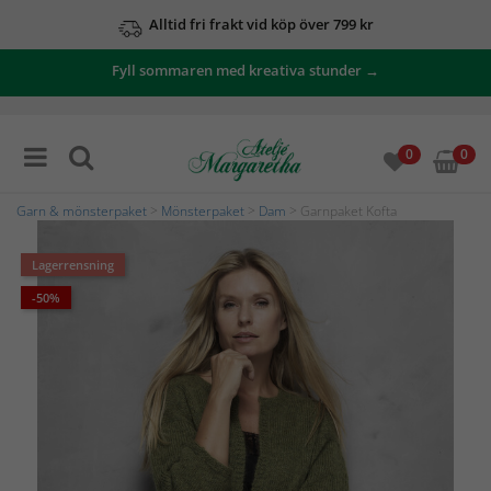
Alltid fri frakt vid köp över 799 kr
Fyll sommaren med kreativa stunder →
0
0
Garn & mönsterpaket
>
Mönsterpaket
>
Dam
> Garnpaket Kofta
Lagerrensning
-50%