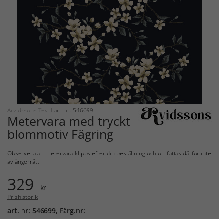
Arvidssons Textil
art. nr: 546699
Metervara med tryckt
blommotiv Fägring
Observera att metervara klipps efter din beställning och omfattas därför inte
av ångerrätt.
329
kr
Prishistorik
art. nr: 546699, Färg.nr: