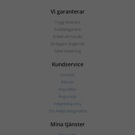
Vi garanterar
Trygg leverans
Kvalitetsgaranti
Enkelt att handla
30 dagars ångerrätt
Säker betalning
Kundservice
Kontakt
Returer
Köpvillkor
Ångra köp
Integritetspolicy
Om Ateljé Margaretha
Mina tjänster
Mina sidor