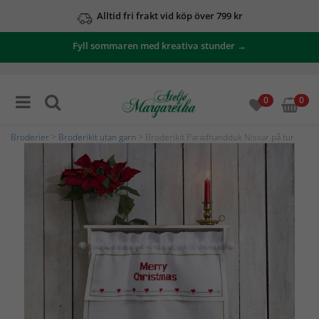
Alltid fri frakt vid köp över 799 kr
Fyll sommaren med kreativa stunder →
0
0
Broderier
>
Broderikit utan garn
> Broderikit Paradhandduk Nissar på tur