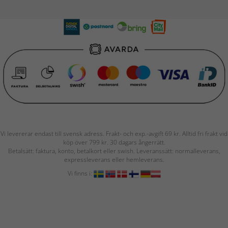
Vi levererar endast till svensk adress. Frakt- och exp.-avgift 69 kr. Alltid fri frakt vid
köp över 799 kr. 30 dagars ångerrätt.
Betalsätt: faktura, konto, betalkort eller swish. Leveranssätt: normalleverans,
expressleverans eller hemleverans.
Vi finns i: