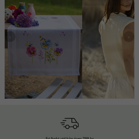
‹
›
Fri frakt vid köp över 799 kr