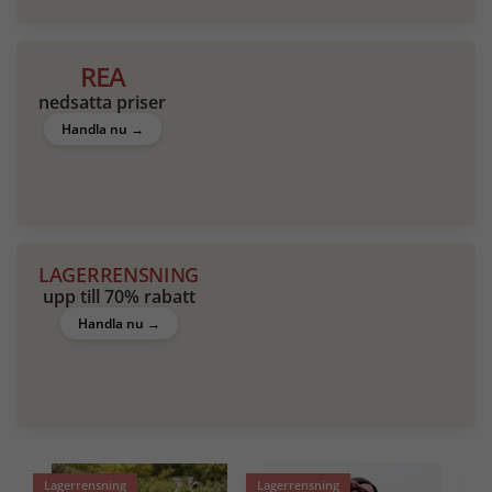
REA
nedsatta priser
Handla nu →
LAGERRENSNING
upp till 70% rabatt
Handla nu →
Lagerrensning
Lagerrensning
Lag