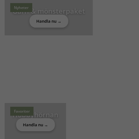
Nyheter
Garn & mönsterpaket
Handla nu →
Favoriter
Hobbyhörnan
Handla nu →