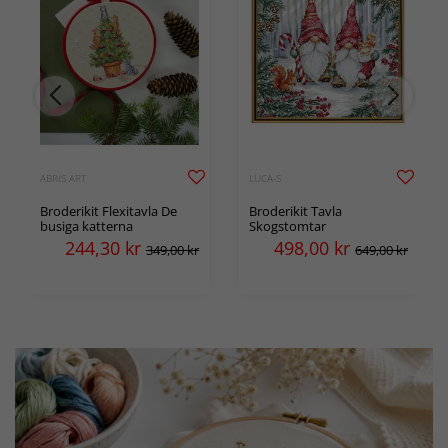
ABRIS ART
LUCA-S
Broderikit Flexitavla De
Broderikit Tavla
busiga katterna
Skogstomtar
244,30
kr
498,00
kr
349,00 kr
649,00 kr