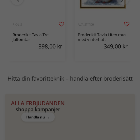
RIOLIS
AVA STITCH
Broderikit Tavla Tre
Broderikit Tavla Liten mus
Jultomtar
med vinterhatt
398,00
kr
349,00
kr
Hitta din favorit­teknik – handla efter broderisätt
Korsstygn
Rya
ALLA ERBJUDANDEN
shoppa kampanjer
Handla nu →