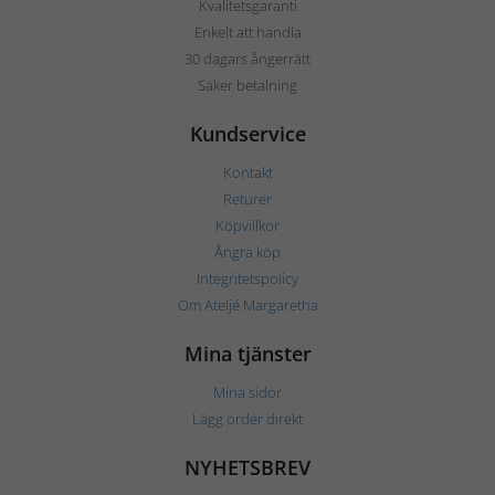
Kvalitetsgaranti
Enkelt att handla
30 dagars ångerrätt
Säker betalning
Kundservice
Kontakt
Returer
Köpvillkor
Ångra köp
Integritetspolicy
Om Ateljé Margaretha
Mina tjänster
Mina sidor
Lägg order direkt
NYHETSBREV