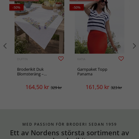
-50%
-50%
-50
DUFTIN
KATIA
F
Broderikit Duk
Garnpaket Topp
Blomsteräng –
Panama
korsstygn på aidaväv
164,50
kr
161,50
kr
r
329 kr
323 kr
MED PASSION FÖR BRODERI SEDAN 1959
Ett av Nordens största sortiment av