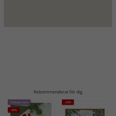
Julbroderier
Starta i god tid
Brodera julens magi
börja redan nu
Hobbyhörnan
Nyheter
Upptäck julbroderier →
NYHETER
på Hobbyhörnan
Rekommenderat för dig
Handla nu →
Veckans vara
-23%
-30%