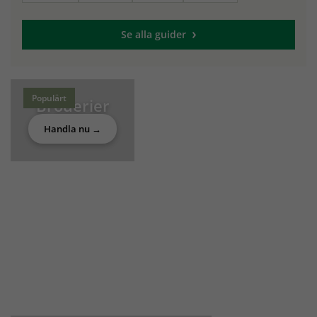
Se alla guider
Populärt
Broderier
Handla nu →