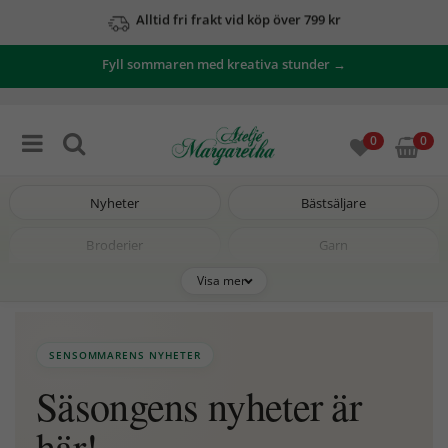
Se våra erbjudanden här
Fyll sommaren med kreativa stunder →
0
0
Nyheter
Bästsäljare
Broderier
Garn
Visa mer
Mönsterpaket
Tillbehör
Hobbyhörnan
Guider
SENSOMMARENS NYHETER
Rea
Lagerrensing
Säsongens nyheter är
här!