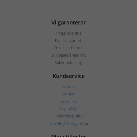
Vi garanterar
Trygg leverans
Kvalitetsgaranti
Enkelt att handla
30 dagars ångerrätt
Säker betalning
Kundservice
Kontakt
Returer
Köpvillkor
Ångra köp
Integritetspolicy
Om Ateljé Margaretha
Mina tjänster