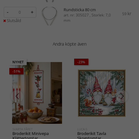
Rundsticka 80 cm
-
+
kr
59
art. nr: 305027 , Storlek: 7,0
Slutsåld
mm
Andra köpte även
NYHET
-23%
-51%
SVARTA FÅRET
LUCA-S
Broderikit Minivepa
Broderikit Tavla
Klättertomtar
Skogstomtar