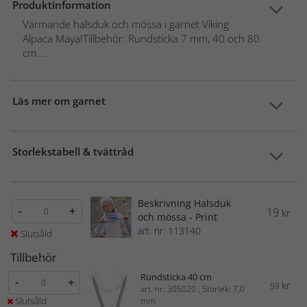
Produktinformation
Värmande halsduk och mössa i garnet Viking
Alpaca Maya!Tillbehör: Rundsticka 7 mm, 40 och 80
cm....
Läs mer om garnet
Storlekstabell & tvättråd
Beskrivning Halsduk
-
+
19
kr
och mössa - Print
art. nr: 113140
Slutsåld
Tillbehör
Rundsticka 40 cm
-
+
kr
59
art. nr: 305020 , Storlek: 7,0
Slutsåld
mm