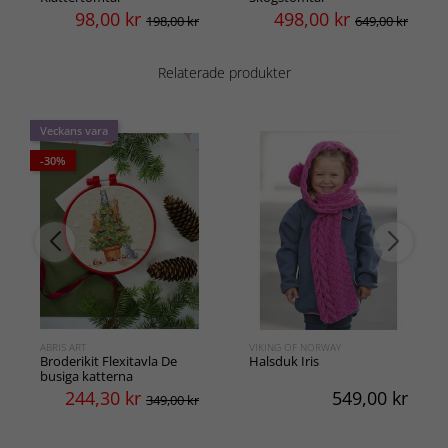
98,00
kr
498,00
kr
198,00 kr
649,00 kr
Relaterade produkter
Veckans vara
-30%
ABRIS ART
VIKING OF NORWAY
Broderikit Flexitavla De
Halsduk Iris
busiga katterna
244,30
kr
549,00
kr
349,00 kr