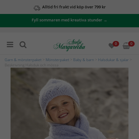
Alltid fri frakt vid köp över 799 kr
Fyll sommaren med kreativa stunder →
0
0
Garn & mönsterpaket
>
Mönsterpaket
>
Baby & barn
>
Halsdukar & sjalar
>
Beskrivning Halsduk och mössa