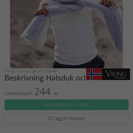
Viking of Norway
art. nr: 113140
Beskrivning Halsduk och mössa
244
Garnkostnad fr.
kr
VÄLJ STORLEK OCH FÄRG
Lägg till i favoriter