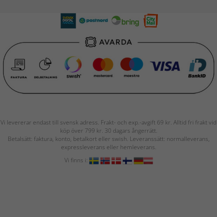
Vi levererar endast till svensk adress. Frakt- och exp.-avgift 69 kr. Alltid fri frakt vid
köp över 799 kr. 30 dagars ångerrätt.
Betalsätt: faktura, konto, betalkort eller swish. Leveranssätt: normalleverans,
expressleverans eller hemleverans.
Vi finns i: