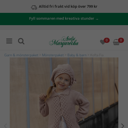
Alltid fri frakt vid köp över 799 kr
Fyll sommaren med kreativa stunder →
0
0
Garn & mönsterpaket
>
Mönsterpaket
>
Baby & barn
> Kofta Fia