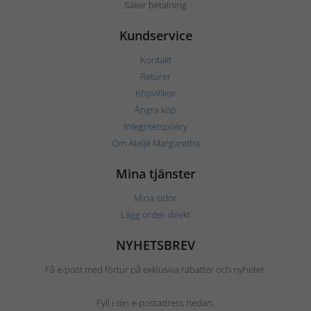
Säker betalning
Kundservice
Kontakt
Returer
Köpvillkor
Ångra köp
Integritetspolicy
Om Ateljé Margaretha
Mina tjänster
Mina sidor
Lägg order direkt
NYHETSBREV
Få e-post med förtur på exklusiva rabatter och nyheter.
Fyll i din e-postadress nedan.