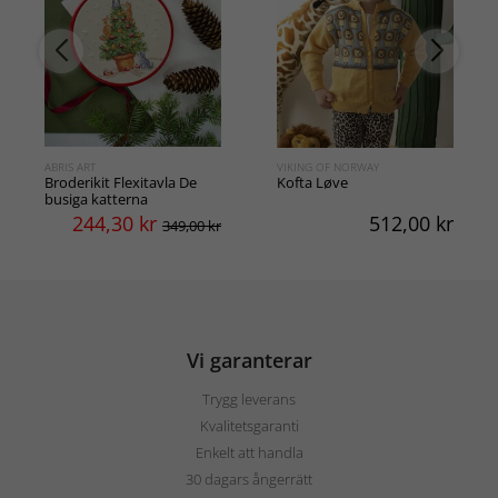
ABRIS ART
VIKING OF NORWAY
Broderikit Flexitavla De
Kofta Løve
busiga katterna
244,30
kr
512,00
kr
349,00 kr
Vi garanterar
Trygg leverans
Kvalitetsgaranti
Enkelt att handla
30 dagars ångerrätt