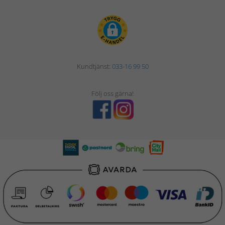
Kundtjänst:
033-16 99 50
Följ oss gärna!